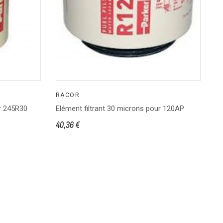
RACOR
R
ur 245R30
Elément filtrant 30 microns pour 120AP
El
40,36 €
26