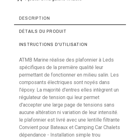
DESCRIPTION
DÉTAILS DU PRODUIT
INSTRUCTIONS D'UTILISATION
ATMB Marine réalise des plafonnier à Leds
spécifiques de la première qualité leur
Référence
LBL19W
permettant de fonctionner en milieu salin. Les
plafonnier 18 Leds etanche
composants électriques sont noyés dans
l'époxy. La majorité d'entres elles intègrent un
régulateur de tension qui leur permet
d'accepter une large page de tensions sans
Poids
0,1 Kg
aucune altération ni variation de leur intensité.
Tension
12/24V
le plafonnier est livré avec une lentille filtrante
Convient pour Bateaux et Camping Car Chalets
Puissance
45W
dépendance - Installation simple trou