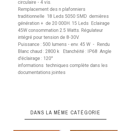
circulaire - 4 vis.
Longueur
45 mm
Remplacement des n plafonniers
traditionnelle 18 Leds 5050 SMD dernières
Largeur
45 mm
génération + de 20 000H. 15 Leds Eclairage
45W consommation 2.5 Watts. Régulateur
Leds
18
intégré pour tension de 8-30V.
Puissance : 500 lumens - env. 45 W - Rendu
Blanc chaud : 2800 k Etanchéité : IP68 Angle
d'éclairage : 120°
informations techniques complète dans les
documentations jointes
DANS LA MÊME CATÉGORIE