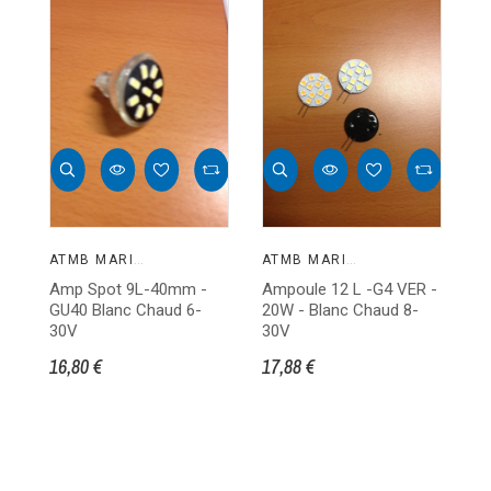
ATMB MARINE
ATMB MARINE
Amp Spot 9L-40mm -
Ampoule 12 L -G4 VER -
A
GU40 Blanc Chaud 6-
20W - Blanc Chaud 8-
GU
30V
30V
21
16,80 €
17,88 €