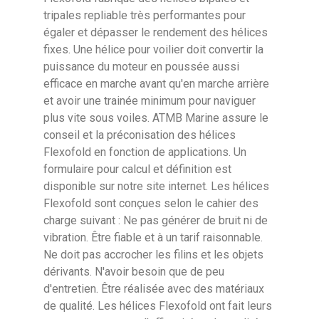
tripales repliable très performantes pour
Référence
FL316
égaler et dépasser le rendement des hélices
Notice Hélice Flexofold 3 Pales
fixes. Une hélice pour voilier doit convertir la
puissance du moteur en poussée aussi
efficace en marche avant qu'en marche arrière
Hélice Flexofold 3 Pales Ligne d'arbre
et avoir une trainée minimum pour naviguer
Poids
10 Kg
plus vite sous voiles. ATMB Marine assure le
conseil et la préconisation des hélices
Flexofold en fonction de applications. Un
formulaire pour calcul et définition est
disponible sur notre site internet. Les hélices
Flexofold sont conçues selon le cahier des
charge suivant : Ne pas générer de bruit ni de
vibration. Être fiable et à un tarif raisonnable.
Ne doit pas accrocher les filins et les objets
dérivants. N'avoir besoin que de peu
d'entretien. Être réalisée avec des matériaux
de qualité. Les hélices Flexofold ont fait leurs