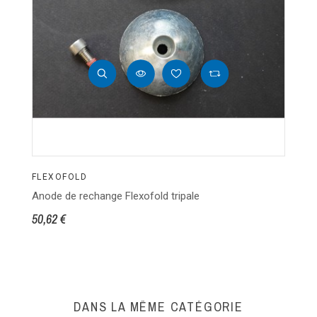
FLEXOFOLD
F
Anode de rechange Flexofold tripale
Su
50,62 €
81
DANS LA MÊME CATÉGORIE