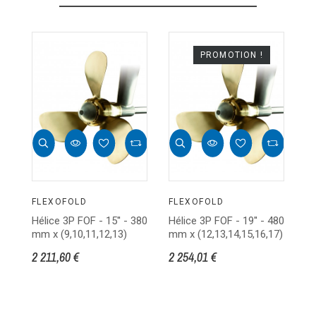
PROMOTION !
FLEXOFOLD
FLEXOFOLD
F
Hélice 3P FOF - 15'' - 380
Hélice 3P FOF - 19'' - 480
Hé
mm x (9,10,11,12,13)
mm x (12,13,14,15,16,17)
m
13
2 211,60 €
2 254,01 €
4 