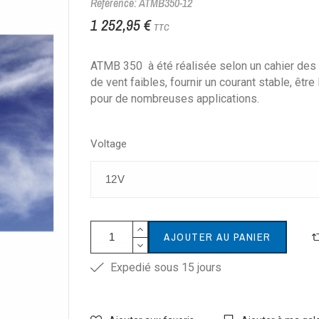
Référence: ATMB350-12
1 252,95 €
TTC
ATMB 350 à été réalisée selon un cahier des c
de vent faibles, fournir un courant stable, êtr
pour de nombreuses applications.
Voltage
AJOUTER AU PANIER
Expedié sous 15 jours