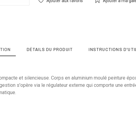
Ajouter aux favoris
Ajouter à ma galer
TION
DÉTAILS DU PRODUIT
INSTRUCTIONS D'UTI
ompacte et silencieuse. Corps en aluminium moulé peinture époxy.
gestion s'opère via le régulateur externe qui comporte une entr
matique.
10 Kg
5 nœuds