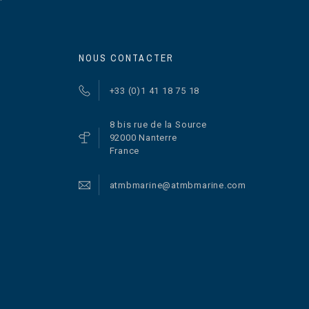
NOUS CONTACTER
+33 (0)1 41 18 75 18
8 bis rue de la Source
92000 Nanterre
France
atmbmarine@atmbmarine.com