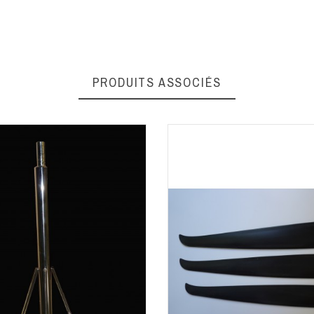
1120 mm
12V
PRODUITS ASSOCIÉS
400 W
85030099