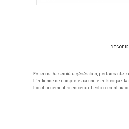
DESCRIP
Eolienne de dernière génération, performante, c
L'éolienne ne comporte aucune électronique, la 
Référence
ATMB350-12
Fonctionnement silencieux et entièrement auto
Notice ATMB 350
ATMB 350
Poids
Amorçage