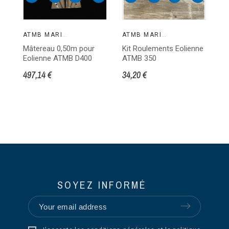
ATMB MARINE
ATMB MARINE
Mâtereau 0,50m pour
Kit Roulements Eolienne
Ki
Eolienne ATMB D400
ATMB 350
po
A
497,14 €
34,20 €
86
SOYEZ INFORMÉ