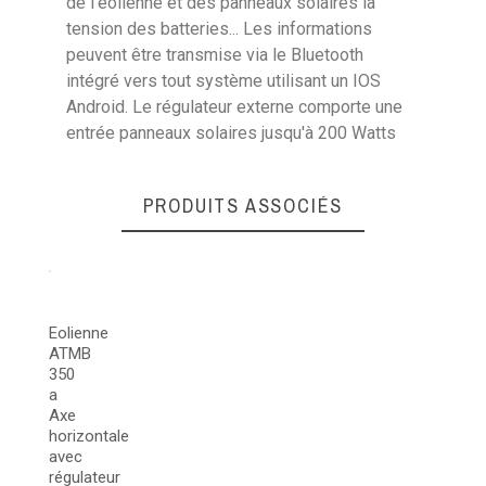
de l'éolienne et des panneaux solaires la
tension des batteries... Les informations
peuvent être transmise via le Bluetooth
intégré vers tout système utilisant un IOS
Poids
1,5 Kg
Android. Le régulateur externe comporte une
entrée panneaux solaires jusqu'à 200 Watts
PRODUITS ASSOCIÉS
ATMB MARINE
Eolienne
ATMB
350
a
Axe
horizontale
avec
régulateur