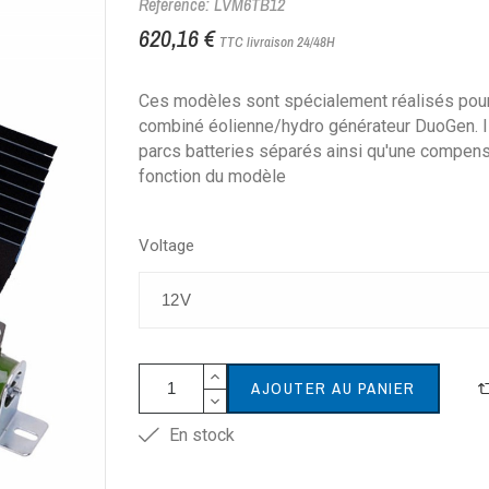
Référence: LVM6TB12
620,16 €
TTC
livraison 24/48H
Ces modèles sont spécialement réalisés pou
combiné éolienne/hydro générateur DuoGen. Il
parcs batteries séparés ainsi qu'une compens
fonction du modèle
Voltage
AJOUTER AU PANIER
En stock