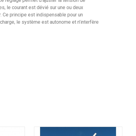
Ce réglage permet d’ajuster la tension de
es, le courant est dévié sur une ou deux
. Ce principe est indispensable pour un
 charge, le système est autonome et n’interfère