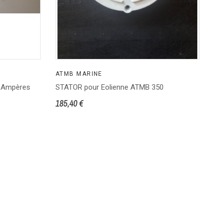
ATMB MARINE
A
30 Ampères
STATOR pour Eolienne ATMB 350
Ki
185,40 €
34