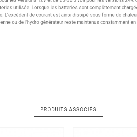
 pour les versions 12V et de 25-30.5 volt pour les versions 24V. 
tteries utilisée. Lorsque les batteries sont complètement chargé
. L’excédent de courant est ainsi dissipé sous forme de chaleur
olienne ou de l’hydro générateur reste maintenus constamment en
1 Kg
50 mm
12V
125 mm
80 mm
PRODUITS ASSOCIÉS
85044090