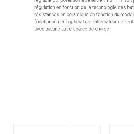
réglable par potentiomètre entre 11.5 – 17 volt
Notice LVM6TB
régulation en fonction de la technologie des ba
résistances en céramique en fonction du modèle
fonctionnement optimal car l’alternateur de l’é
Notice LVM6TB
avec aucune autre source de charge
Poids
Hauteur
Tension
Longueur
Largeur
EAN13