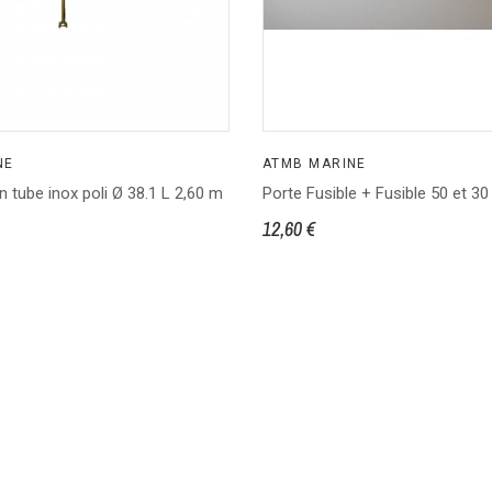
NE
ATMB MARINE
on tube inox poli Ø 38.1 L 2,60 m
Porte Fusible + Fusible 50 et 
12,60 €