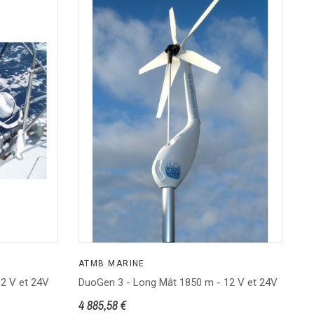
ATMB MARINE
A
12 V et 24V
DuoGen 3 - Long Mât 1850 m - 12 V et 24V
Hy
2
4 885,58 €